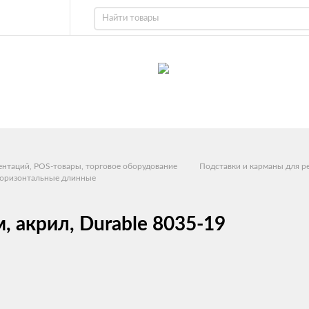
ентаций, POS-товары, торговое оборудование
Подставки и карманы для р
 горизонтальные длинные
, акрил, Durable 8035-19