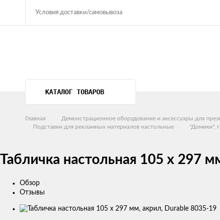
Условия доставки/самовывоза
КАТАЛОГ ТОВАРОВ
Главная
Демонстрационное оборудование и аксессуары для през
Подставки для рекламных материалов настольные
"Домики",
Табличка настольная 105 х 297 мм
Обзор
Отзывы
Изображения