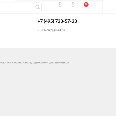
0
0
0
+7 (495) 723-57-23
9514242@mail.ru
екламных материалов, держатели для ценников