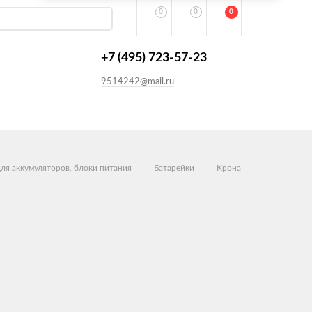
0
0
0
+7 (495) 723-57-23
9514242@mail.ru
для аккумуляторов, блоки питания
Батарейки
Крона