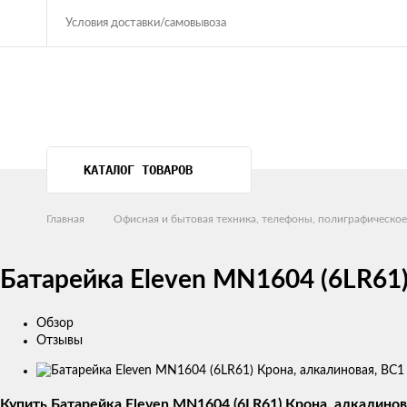
Условия доставки/самовывоза
КАТАЛОГ ТОВАРОВ
Главная
Офисная и бытовая техника, телефоны, полиграфическое
Батарейка Eleven MN1604 (6LR61)
Обзор
Отзывы
Изображения
товаров
Купить Батарейка Eleven MN1604 (6LR61) Крона, алкалинов