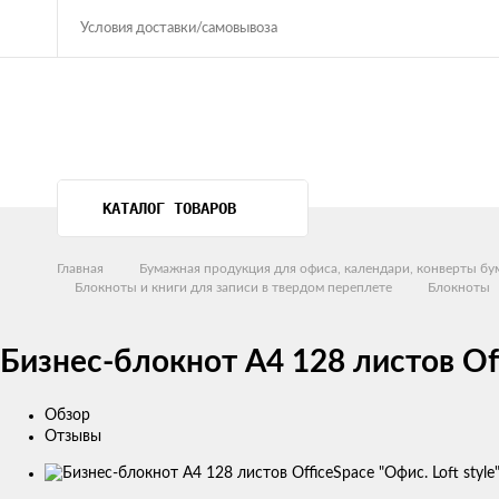
Условия доставки/самовывоза
КАТАЛОГ ТОВАРОВ
Главная
Бумажная продукция для офиса, календари, конверты б
Блокноты и книги для записи в твердом переплете
Блокноты
Бизнес-блокнот А4 128 листов Off
Обзор
Отзывы
Изображения