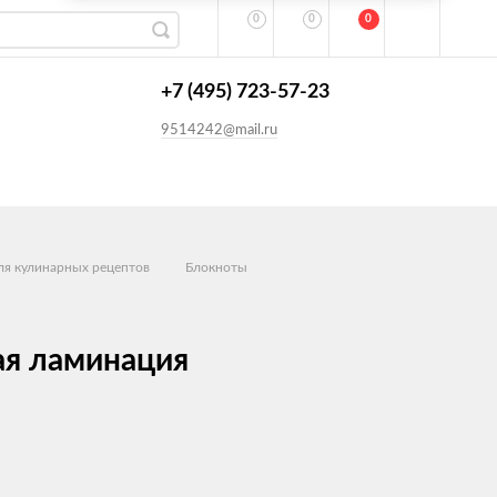
0
0
0
+7 (495) 723-57-23
9514242@mail.ru
ля кулинарных рецептов
Блокноты
вая ламинация