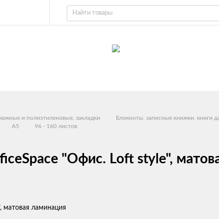
умажные и полиэтиленовые, закладки
Блокноты, записные книжки, книги д
A5
96 - 160 листов
iceSpace "Офис. Loft style", мато