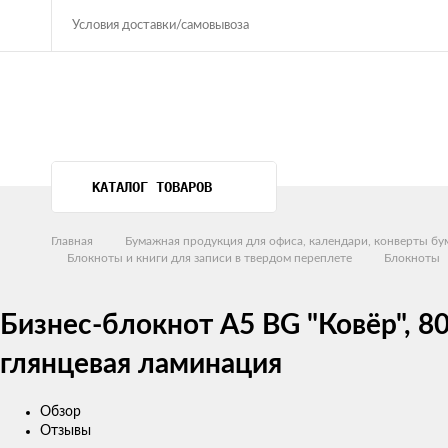
Условия доставки/самовывоза
КАТАЛОГ ТОВАРОВ
Главная
Бумажная продукция для офиса, календари, конверты б
Блокноты и книги для записи в твердом переплете
Блокноты
Бизнес-блокнот А5 BG "Ковёр", 80
глянцевая ламинация
Обзор
Отзывы