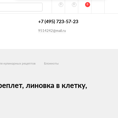
0
0
0
+7 (495) 723-57-23
9514242@mail.ru
ля кулинарных рецептов
Блокноты
еплет, линовка в клетку,