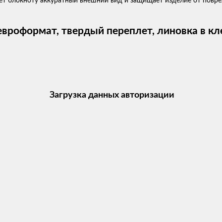
ает блокноту аккуратный внешний вид и защищает изделие от пов
 евроформат, твердый переплет, линовка в к
Загрузка данных авторизации