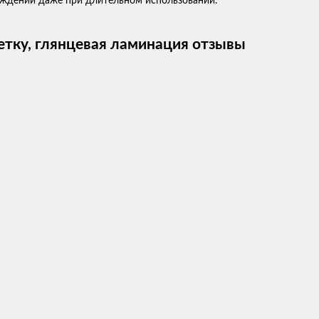
реждений даже при длительном использовании.
летку, глянцевая ламинация отзывы