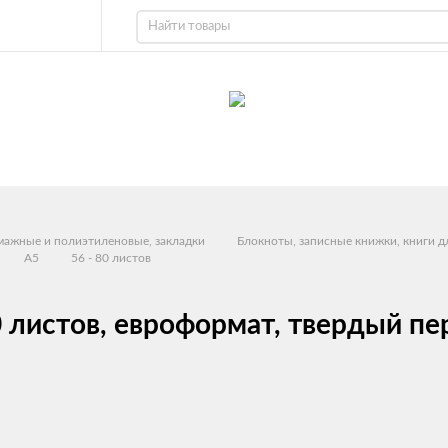
умажные и полиэтиленовые, закладки
Блокноты, записные книжки, книги д
A5
56 - 80 листов
 листов, евроформат, твердый пер