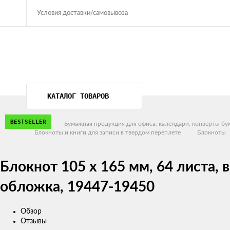
Условия доставки/самовывоза
КАТАЛОГ ТОВАРОВ
BESTSELLER
Главная
Бумажная продукция для офиса, календари, конверты б
Блокноты и книги для записи в твердом переплете
Блокноты
Блокнот 105 х 165 мм, 64 листа, 
обложка, 19447-19450
Обзор
Отзывы