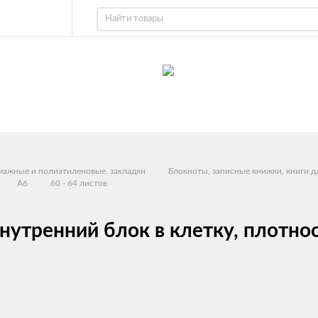
умажные и полиэтиленовые, закладки
Блокноты, записные книжки, книги д
A6
60 - 64 листов
внутренний блок в клетку, плотнос