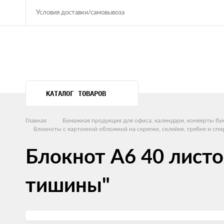
Условия доставки/самовывоза
КАТАЛОГ ТОВАРОВ
Главная
Бумажная продукция для офиса, календари, конверты б
Блокноты с картонной обложкой на скрепке, склейке, гребне и спи
Блокнот А6 40 листо
тишины"