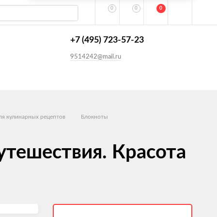
0
0
0
+7 (495) 723-57-23
9514242@mail.ru
ля кулинарных рецептов
Блокноты
Путешествия. Красота