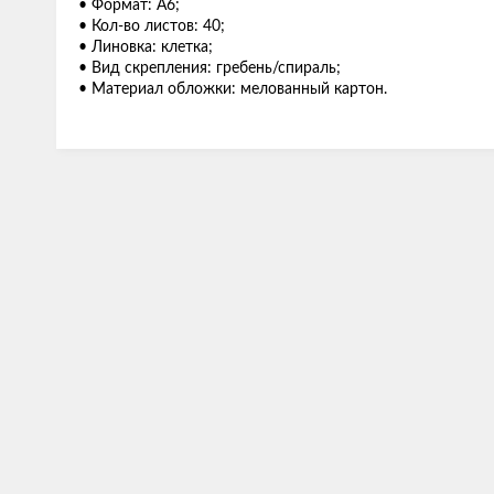
• Формат: А6;
• Кол-во листов: 40;
• Линовка: клетка;
• Вид скрепления: гребень/спираль;
• Материал обложки: мелованный картон.