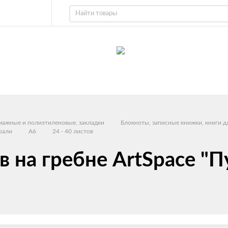
умажные и полиэтиленовые, закладки
Блокноты, записные книжки, книги д
рали
A6
24 - 40 листов
в на гребне ArtSpace "