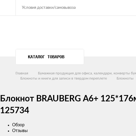
Условия доставки/самовывоза
КАТАЛОГ ТОВАРОВ
Главная
Бумажная продукция для офиса, календари, конверты б
Блокноты и книги для записи в твердом переплете
Блокноты
Блокнот BRAUBERG А6+ 125*176мм,
125734
Обзор
Отзывы