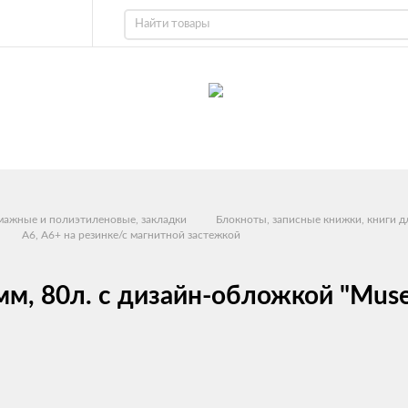
умажные и полиэтиленовые, закладки
Блокноты, записные книжки, книги д
А6, A6+ на резинке/с магнитной застежкой
 80л. с дизайн-обложкой "Muse" 