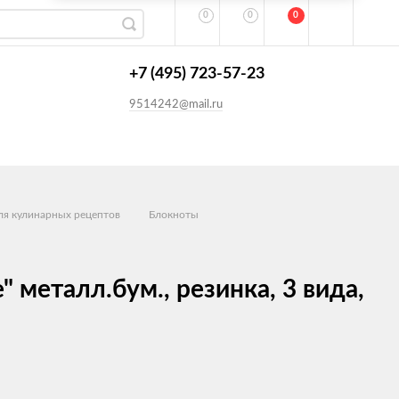
0
0
0
+7 (495) 723-57-23
9514242@mail.ru
ля кулинарных рецептов
Блокноты
металл.бум., резинка, 3 вида,