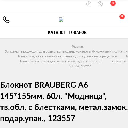
0
0
0
0
КАТАЛОГ ТОВАРОВ
Главная
Бумажная продукция для офиса, календари, конверты бумажные и полиэтил
Блокноты, записные книжки, книги для кулинарных рецептов
Б
Блокноты и книги для записи в твердом переплете
Блокноты
60 - 64 листов
Блокнот BRAUBERG А6
145*155мм, 60л. "Модница",
тв.обл. с блестками, метал.замок,
подар.упак., 123557