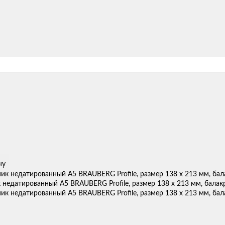
ну
недатированный А5 BRAUBERG Profile, размер 138 х 213 мм, балакр