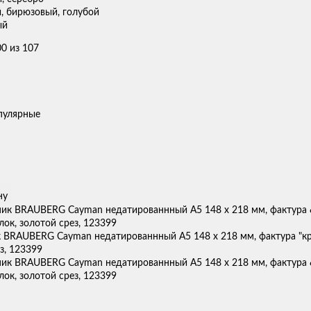
, бирюзовый, голубой
ый
0 из 107
пулярные
ну
 BRAUBERG Cayman недатированнный А5 148 х 218 мм, фактура "кр
з, 123399