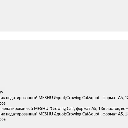
ну
недатированный MESHU "Growing Cat", формат А5, 136 листов, кож