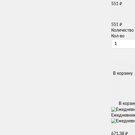
₽
551
₽
551
Количество
Кол-во
В корзину
В корзи
Ежедневник 
₽
671,38