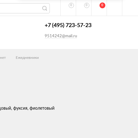
0
0
0
+7 (495) 723-57-23
9514242@mail.ru
онет
Ежедневники
довый, фуксия, фиолетовый