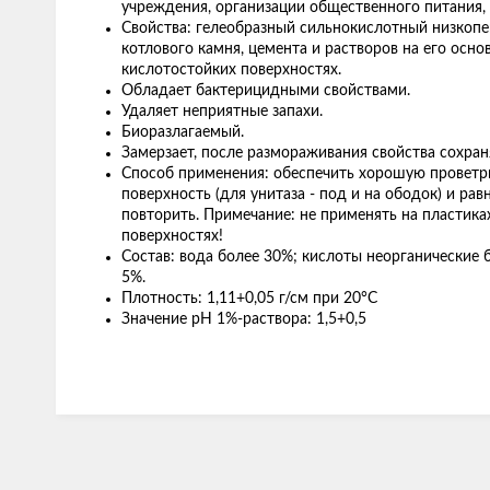
учреждения, организации общественного питания,
Свойства: гелеобразный сильнокислотный низкопен
котлового камня, цемента и растворов на его осно
кислотостойких поверхностях.
Обладает бактерицидными свойствами.
Удаляет неприятные запахи.
Биоразлагаемый.
Замерзает, после размораживания свойства сохра
Способ применения: обеспечить хорошую проветр
поверхность (для унитаза - под и на ободок) и р
повторить. Примечание: не применять на пластик
поверхностях!
Состав: вода более 30%; кислоты неорганические
5%.
Плотность: 1,11+0,05 г/см при 20°С
Значение pH 1%-раствора: 1,5+0,5