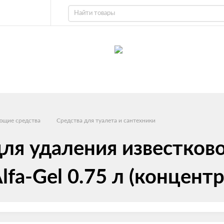
ющие средства
Средства для туалета и сантехники
ля удаления известково
lfa-Gel 0.75 л (концентр