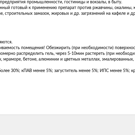
 предприятия промышленности, гостиницы и вокзалы, в быту.
ный готовый к применению препарат против ржавчины, окалины, коп
ве, строительных замазок, жировых и др. загрязнений на кафеле и д
няются.
иваемость помещения! Обезжирить (при необходимости) поверхнос
авномерно распределить гель, через 5-10мин растереть (при необхо
ах, мраморе, бетоне, алюминии и цветных металлах, эмалированных
 более 30%; кПАВ менее 5%; загуститель менее 5%; ИПС менее 5%; 