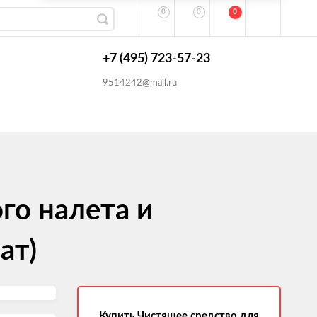
0
0
0
+7 (495) 723-57-23
9514242@mail.ru
го налета и
ат)
Купить Чистящее средство для