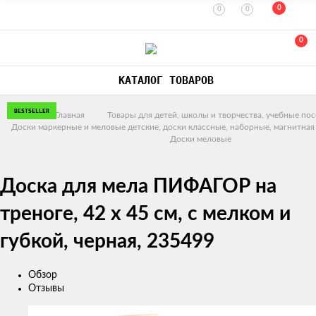
0
0
0
0
КАТАЛОГ ТОВАРОВ
BESTSELLER
Главная
Товары для детей, школы и творчества, учебные по
Доски маркерные и меловые детские, доски классные, наборные, магнитная 
Доски меловые
Доска для мела ПИФАГОР на
треноге, 42 x 45 см, с мелком и
губкой, черная, 235499
Обзор
Отзывы
Изображения