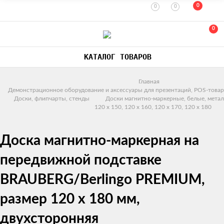
0
0
0
0
КАТАЛОГ ТОВАРОВ
Главная
Демонстрационное оборудование и аксессуары для презентаций, POS-товар
Доски, флипчарты, стенды
Доски магнитно-маркерные, белые, метал
120 x 150, 120 x 160, 120 х 170, 120 x 180
Доска магнитно-маркерная на
передвижной подставке
BRAUBERG/Berlingo PREMIUM,
размер 120 х 180 мм,
двухсторонняя