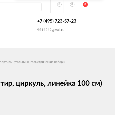
0
0
0
+7 (495) 723-57-23
9514242@mail.ru
портиры, угольники, геометрические наборы
ир, циркуль, линейка 100 см)