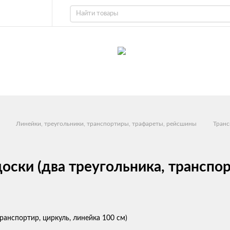
Линейки, треугольники, транспортиры, трафареты, рейсшины
Транс
ски (два треугольника, транспорт