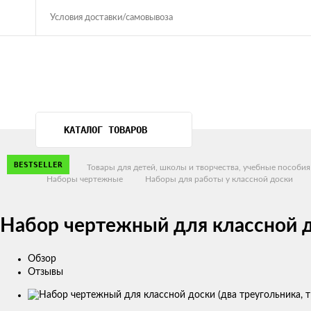
Условия доставки/самовывоза
КАТАЛОГ ТОВАРОВ
BESTSELLER
Главная
Товары для детей, школы и творчества, учебные пособия
Наборы чертежные
Наборы для работы у классной доски
Набор чертежный для классной до
Обзор
Отзывы
Изображения