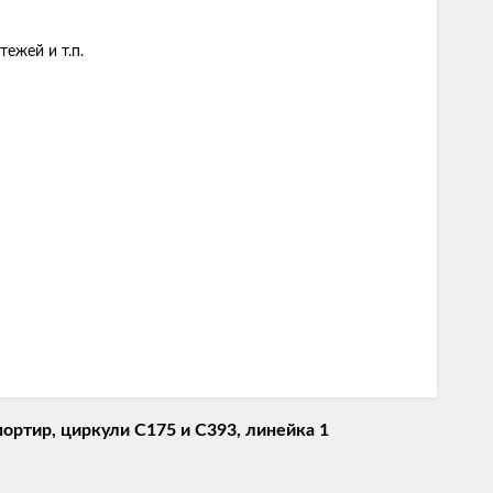
ежей и т.п.
ортир, циркули С175 и С393, линейка 1