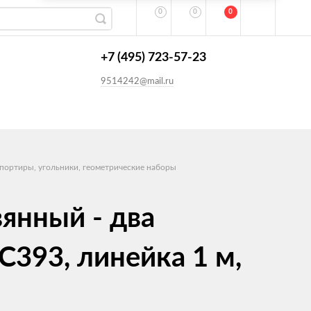
0
0
0
+7 (495) 723-57-23
9514242@mail.ru
портиры, угольники, геометрические наборы
янный - два
С393, линейка 1 м,