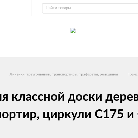
Линейки, треугольники, транспортиры, трафареты, рейсшины
Транс
я классной доски дерев
портир, циркули С175 и 