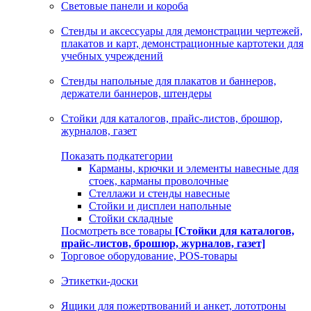
Световые панели и короба
Стенды и аксессуары для демонстрации чертежей,
плакатов и карт, демонстрационные картотеки для
учебных учреждений
Стенды напольные для плакатов и баннеров,
держатели баннеров, штендеры
Стойки для каталогов, прайс-листов, брошюр,
журналов, газет
Показать подкатегории
Карманы, крючки и элементы навесные для
стоек, карманы проволочные
Стеллажи и стенды навесные
Стойки и дисплеи напольные
Стойки складные
Посмотреть все товары
[Стойки для каталогов,
прайс-листов, брошюр, журналов, газет]
Торговое оборудование, POS-товары
Этикетки-доски
Ящики для пожертвований и анкет, лототроны