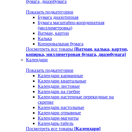
бумага, диазобумага
Показать подкатегории
Бумага диазотипная
Бумага масштабно-координатная
(миллиметровка)
Ватман, картон
Калька
Копировальная бумага
Посмотреть все товары
[Ватман, калька, картон,
копирка, миллиметровая бумага, диазобумага]
Календари
Показать подкатегории
Календари карманные
Календари квартальные
Календари листовые
Календари на гребне
Календари настенные перекидные на
скрепке
Календари настольные
Календари отрывные
Календари-магниты
Календарь-табель
Посмотреть все товары
[Календари]