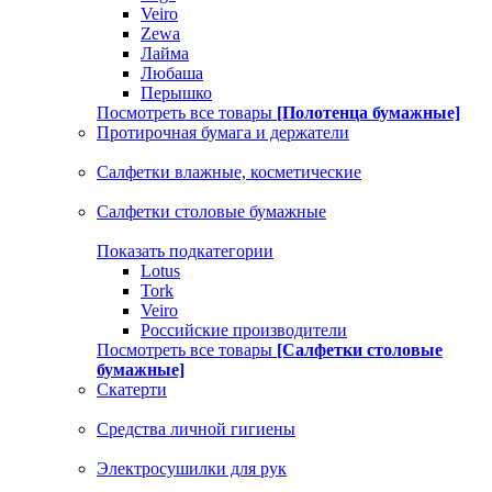
Veiro
Zewa
Лайма
Любаша
Перышко
Посмотреть все товары
[Полотенца бумажные]
Протирочная бумага и держатели
Салфетки влажные, косметические
Салфетки столовые бумажные
Показать подкатегории
Lotus
Tork
Veiro
Российские производители
Посмотреть все товары
[Салфетки столовые
бумажные]
Скатерти
Средства личной гигиены
Электросушилки для рук