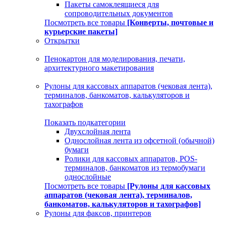
Пакеты самоклеящиеся для
сопроводительных документов
Посмотреть все товары
[Конверты, почтовые и
курьерские пакеты]
Открытки
Пенокартон для моделирования, печати,
архитектурного макетирования
Рулоны для кассовых аппаратов (чековая лента),
терминалов, банкоматов, калькуляторов и
тахографов
Показать подкатегории
Двухслойная лента
Однослойная лента из офсетной (обычной)
бумаги
Ролики для кассовых аппаратов, POS-
терминалов, банкоматов из термобумаги
однослойные
Посмотреть все товары
[Рулоны для кассовых
аппаратов (чековая лента), терминалов,
банкоматов, калькуляторов и тахографов]
Рулоны для факсов, принтеров