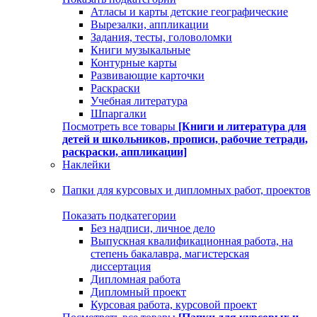
Атласы и карты детские географические
Вырезалки, аппликации
Задания, тесты, головоломки
Книги музыкальные
Контурные карты
Развивающие карточки
Раскраски
Учебная литература
Шпаргалки
Посмотреть все товары
[Книги и литература для
детей и школьников, прописи, рабочие тетради,
раскраски, аппликации]
Наклейки
Папки для курсовых и дипломных работ, проектов
Показать подкатегории
Без надписи, личное дело
Выпускная квалификационная работа, на
степень бакалавра, магистерская
диссертация
Дипломная работа
Дипломный проект
Курсовая работа, курсовой проект