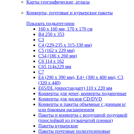
Карты географические, атласы
Конверты, почтовые и курьерские пакеты
Показать подкатегории
160 х 160 мм, 170 х 170 см
B4 250 х 353
C3
C4 (229-235 х 315-330 мм)
C5 (162 х 229 мм)
C54 (186 x 260 мм)
C6 114 х 162
C65 114х229 мм
C7
Е4 (290 х 390 мм), E4+ (300 х 400 мм), С3
(320 х 440)
Е65/DL (евростандарт) 110 х 220 мм
Конверты для денег, конверты подарочные
Конверты для дисков CD/DVD
Конверты и пакеты объемные с донным и/
или боковым расширением
Пакеты и конверты с воздушной подушкой
(прослойкой из пузырчатой пленки)
Пакеты курьерские
Пакеты почтовые полиэтиленовые