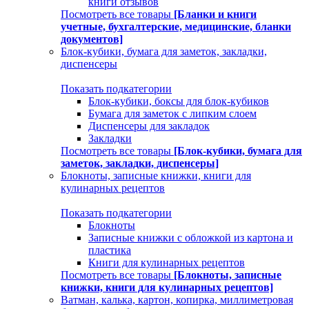
книги отзывов
Посмотреть все товары
[Бланки и книги
учетные, бухгалтерские, медицинские, бланки
документов]
Блок-кубики, бумага для заметок, закладки,
диспенсеры
Показать подкатегории
Блок-кубики, боксы для блок-кубиков
Бумага для заметок с липким слоем
Диспенсеры для закладок
Закладки
Посмотреть все товары
[Блок-кубики, бумага для
заметок, закладки, диспенсеры]
Блокноты, записные книжки, книги для
кулинарных рецептов
Показать подкатегории
Блокноты
Записные книжки с обложкой из картона и
пластика
Книги для кулинарных рецептов
Посмотреть все товары
[Блокноты, записные
книжки, книги для кулинарных рецептов]
Ватман, калька, картон, копирка, миллиметровая