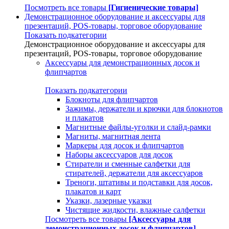
Посмотреть все товары
[Гигиенические товары]
Демонстрационное оборудование и аксессуары для
презентаций, POS-товары, торговое оборудование
Показать подкатегории
Демонстрационное оборудование и аксессуары для
презентаций, POS-товары, торговое оборудование
Аксессуары для демонстрационных досок и
флипчартов
Показать подкатегории
Блокноты для флипчартов
Зажимы, держатели и крючки для блокнотов
и плакатов
Магнитные файлы-уголки и слайд-рамки
Магниты, магнитная лента
Маркеры для досок и флипчартов
Наборы аксессуаров для досок
Стиратели и сменные салфетки для
стирателей, держатели для аксессуаров
Треноги, штативы и подставки для досок,
плакатов и карт
Указки, лазерные указки
Чистящие жидкости, влажные салфетки
Посмотреть все товары
[Аксессуары для
демонстрационных досок и флипчартов]