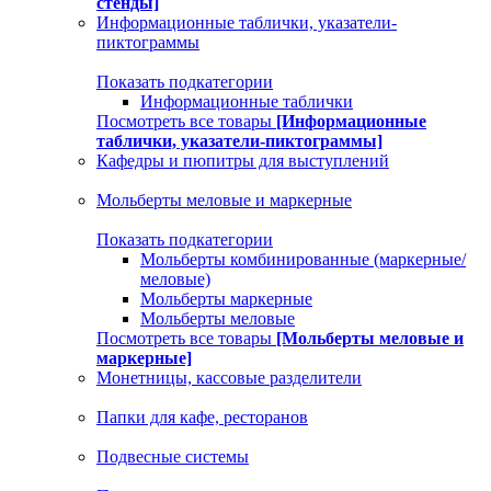
стенды]
Информационные таблички, указатели-
пиктограммы
Показать подкатегории
Информационные таблички
Посмотреть все товары
[Информационные
таблички, указатели-пиктограммы]
Кафедры и пюпитры для выступлений
Мольберты меловые и маркерные
Показать подкатегории
Мольберты комбинированные (маркерные/
меловые)
Мольберты маркерные
Мольберты меловые
Посмотреть все товары
[Мольберты меловые и
маркерные]
Монетницы, кассовые разделители
Папки для кафе, ресторанов
Подвесные системы