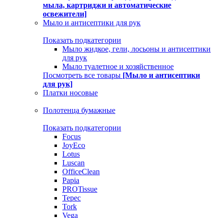
мыла, картриджи и автоматические
освежители]
Мыло и антисептики для рук
Показать подкатегории
Мыло жидкое, гели, лосьоны и антисептики
для рук
Мыло туалетное и хозяйственное
Посмотреть все товары
[Мыло и антисептики
для рук]
Платки носовые
Полотенца бумажные
Показать подкатегории
Focus
JoyEco
Lotus
Luscan
OfficeClean
Papia
PROTissue
Tepec
Tork
Vega