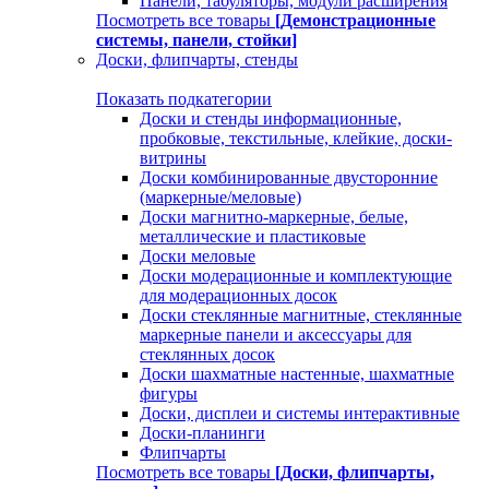
Панели, табуляторы, модули расширения
Посмотреть все товары
[Демонстрационные
системы, панели, стойки]
Доски, флипчарты, стенды
Показать подкатегории
Доски и стенды информационные,
пробковые, текстильные, клейкие, доски-
витрины
Доски комбинированные двусторонние
(маркерные/меловые)
Доски магнитно-маркерные, белые,
металлические и пластиковые
Доски меловые
Доски модерационные и комплектующие
для модерационных досок
Доски стеклянные магнитные, стеклянные
маркерные панели и аксессуары для
стеклянных досок
Доски шахматные настенные, шахматные
фигуры
Доски, дисплеи и системы интерактивные
Доски-планинги
Флипчарты
Посмотреть все товары
[Доски, флипчарты,