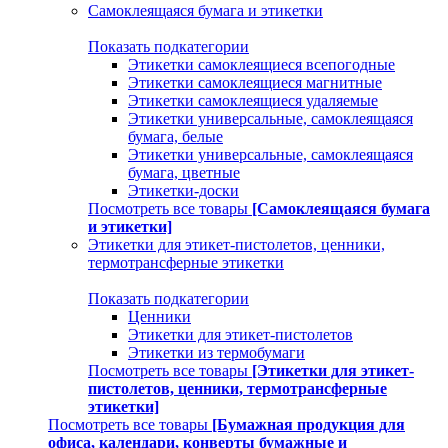
Самоклеящаяся бумага и этикетки
Показать подкатегории
Этикетки самоклеящиеся всепогодные
Этикетки самоклеящиеся магнитные
Этикетки самоклеящиеся удаляемые
Этикетки универсальные, самоклеящаяся
бумага, белые
Этикетки универсальные, самоклеящаяся
бумага, цветные
Этикетки-доски
Посмотреть все товары
[Самоклеящаяся бумага
и этикетки]
Этикетки для этикет-пистолетов, ценники,
термотрансферные этикетки
Показать подкатегории
Ценники
Этикетки для этикет-пистолетов
Этикетки из термобумаги
Посмотреть все товары
[Этикетки для этикет-
пистолетов, ценники, термотрансферные
этикетки]
Посмотреть все товары
[Бумажная продукция для
офиса, календари, конверты бумажные и