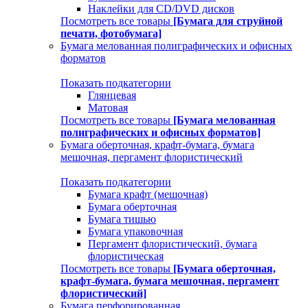
Наклейки для CD/DVD дисков
Посмотреть все товары
[Бумага для струйной
печати, фотобумага]
Бумага мелованная полиграфических и офисных
форматов
Показать подкатегории
Глянцевая
Матовая
Посмотреть все товары
[Бумага мелованная
полиграфических и офисных форматов]
Бумага оберточная, крафт-бумага, бумага
мешочная, пергамент флористический
Показать подкатегории
Бумага крафт (мешочная)
Бумага оберточная
Бумага тишью
Бумага упаковочная
Пергамент флористический, бумага
флористическая
Посмотреть все товары
[Бумага оберточная,
крафт-бумага, бумага мешочная, пергамент
флористический]
Бумага перфорированная