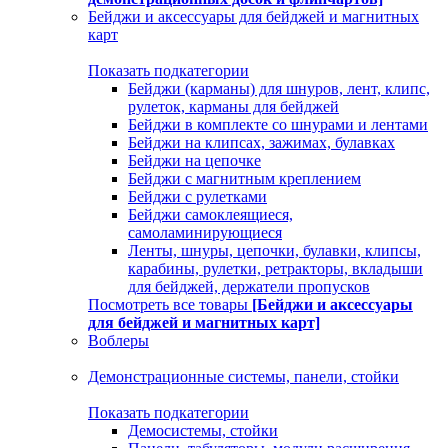
Бейджи и аксессуары для бейджей и магнитных
карт
Показать подкатегории
Бейджи (карманы) для шнуров, лент, клипс,
рулеток, карманы для бейджей
Бейджи в комплекте со шнурами и лентами
Бейджи на клипсах, зажимах, булавках
Бейджи на цепочке
Бейджи с магнитным креплением
Бейджи с рулетками
Бейджи самоклеящиеся,
самоламинирующиеся
Ленты, шнуры, цепочки, булавки, клипсы,
карабины, рулетки, ретракторы, вкладыши
для бейджей, держатели пропусков
Посмотреть все товары
[Бейджи и аксессуары
для бейджей и магнитных карт]
Воблеры
Демонстрационные системы, панели, стойки
Показать подкатегории
Демосистемы, стойки