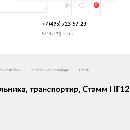
0
0
0
+7 (495) 723-57-23
9514242@mail.ru
еские наборы
Геометрические наборы
Стамм
ольника, транспортир, Стамм НГ12