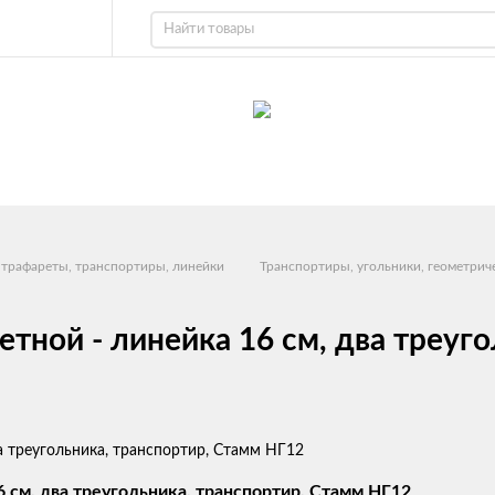
 трафареты, транспортиры, линейки
Транспортиры, угольники, геометрич
тной - линейка 16 см, два треуг
 см, два треугольника, транспортир, Стамм НГ12