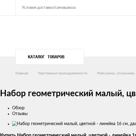
Условия доставки/самовывоза
КАТАЛОГ ТОВАРОВ
Главная
Чертежные принадлежности
Рейсшины, угольники,
Набор геометрический малый, цве
Обзор
Отзывы
Изображения
товаров
Купить Набор геометрический малый, цветной - линейка 16