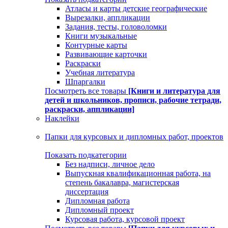
Атласы и карты детские географические
Вырезалки, аппликации
Задания, тесты, головоломки
Книги музыкальные
Контурные карты
Развивающие карточки
Раскраски
Учебная литература
Шпаргалки
Посмотреть все товары
[Книги и литература для
детей и школьников, прописи, рабочие тетради,
раскраски, аппликации]
Наклейки
Папки для курсовых и дипломных работ, проектов
Показать подкатегории
Без надписи, личное дело
Выпускная квалификационная работа, на
степень бакалавра, магистерская
диссертация
Дипломная работа
Дипломный проект
Курсовая работа, курсовой проект