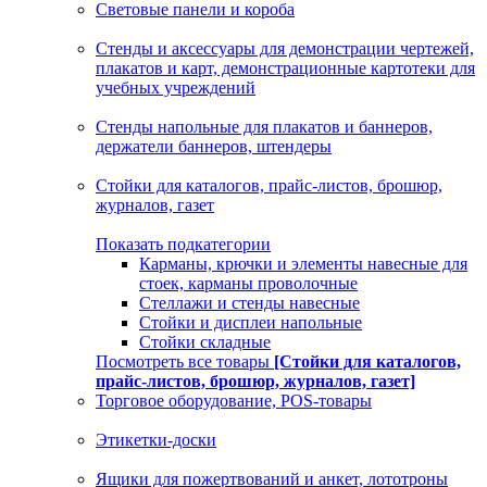
Световые панели и короба
Стенды и аксессуары для демонстрации чертежей,
плакатов и карт, демонстрационные картотеки для
учебных учреждений
Стенды напольные для плакатов и баннеров,
держатели баннеров, штендеры
Стойки для каталогов, прайс-листов, брошюр,
журналов, газет
Показать подкатегории
Карманы, крючки и элементы навесные для
стоек, карманы проволочные
Стеллажи и стенды навесные
Стойки и дисплеи напольные
Стойки складные
Посмотреть все товары
[Стойки для каталогов,
прайс-листов, брошюр, журналов, газет]
Торговое оборудование, POS-товары
Этикетки-доски
Ящики для пожертвований и анкет, лототроны