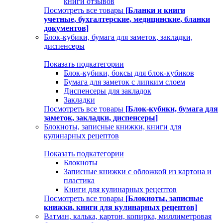
книги отзывов
Посмотреть все товары
[Бланки и книги
учетные, бухгалтерские, медицинские, бланки
документов]
Блок-кубики, бумага для заметок, закладки,
диспенсеры
Показать подкатегории
Блок-кубики, боксы для блок-кубиков
Бумага для заметок с липким слоем
Диспенсеры для закладок
Закладки
Посмотреть все товары
[Блок-кубики, бумага для
заметок, закладки, диспенсеры]
Блокноты, записные книжки, книги для
кулинарных рецептов
Показать подкатегории
Блокноты
Записные книжки с обложкой из картона и
пластика
Книги для кулинарных рецептов
Посмотреть все товары
[Блокноты, записные
книжки, книги для кулинарных рецептов]
Ватман, калька, картон, копирка, миллиметровая