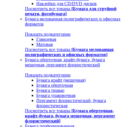
Наклейки для CD/DVD дисков
Посмотреть все товары
[Бумага для струйной
печати, фотобумага]
Бумага мелованная полиграфических и офисных
форматов
Показать подкатегории
Глянцевая
Матовая
Посмотреть все товары
[Бумага мелованная
полиграфических и офисных форматов]
Бумага оберточная, крафт-бумага, бумага
мешочная, пергамент флористический
Показать подкатегории
Бумага крафт (мешочная)
Бумага оберточная
Бумага тишью
Бумага упаковочная
Пергамент флористический, бумага
флористическая
Посмотреть все товары
[Бумага оберточная,
крафт-бумага, бумага мешочная, пергамент
флористический]
Бумага перфорированная