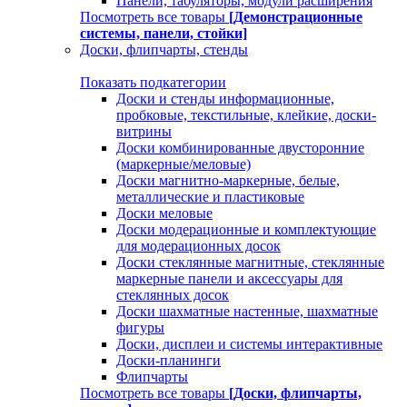
Панели, табуляторы, модули расширения
Посмотреть все товары
[Демонстрационные
системы, панели, стойки]
Доски, флипчарты, стенды
Показать подкатегории
Доски и стенды информационные,
пробковые, текстильные, клейкие, доски-
витрины
Доски комбинированные двусторонние
(маркерные/меловые)
Доски магнитно-маркерные, белые,
металлические и пластиковые
Доски меловые
Доски модерационные и комплектующие
для модерационных досок
Доски стеклянные магнитные, стеклянные
маркерные панели и аксессуары для
стеклянных досок
Доски шахматные настенные, шахматные
фигуры
Доски, дисплеи и системы интерактивные
Доски-планинги
Флипчарты
Посмотреть все товары
[Доски, флипчарты,