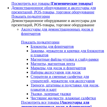
Посмотреть все товары
[Гигиенические товары]
Демонстрационное оборудование и аксессуары для
презентаций, POS-товары, торговое оборудование
Показать подкатегории
Демонстрационное оборудование и аксессуары для
презентаций, POS-товары, торговое оборудование
Аксессуары для демонстрационных досок и
флипчартов
Показать подкатегории
Блокноты для флипчартов
Зажимы, держатели и крючки для блокнотов
и плакатов
Магнитные файлы-уголки и слайд-рамки
Магниты, магнитная лента
Маркеры для досок и флипчартов
Наборы аксессуаров для досок
Стиратели и сменные салфетки для
стирателей, держатели для аксессуаров
Треноги, штативы и подставки для досок,
плакатов и карт
Указки, лазерные указки
Чистящие жидкости, влажные салфетки
Посмотреть все товары
[Аксессуары для
демонстрационных досок и флипчартов]