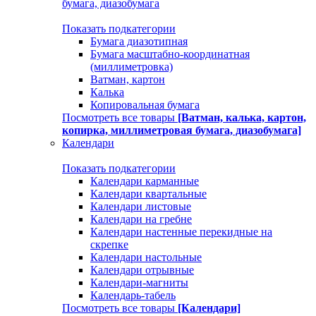
бумага, диазобумага
Показать подкатегории
Бумага диазотипная
Бумага масштабно-координатная
(миллиметровка)
Ватман, картон
Калька
Копировальная бумага
Посмотреть все товары
[Ватман, калька, картон,
копирка, миллиметровая бумага, диазобумага]
Календари
Показать подкатегории
Календари карманные
Календари квартальные
Календари листовые
Календари на гребне
Календари настенные перекидные на
скрепке
Календари настольные
Календари отрывные
Календари-магниты
Календарь-табель
Посмотреть все товары
[Календари]