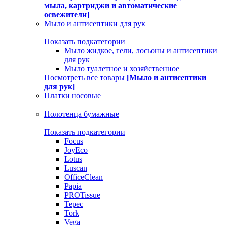
мыла, картриджи и автоматические
освежители]
Мыло и антисептики для рук
Показать подкатегории
Мыло жидкое, гели, лосьоны и антисептики
для рук
Мыло туалетное и хозяйственное
Посмотреть все товары
[Мыло и антисептики
для рук]
Платки носовые
Полотенца бумажные
Показать подкатегории
Focus
JoyEco
Lotus
Luscan
OfficeClean
Papia
PROTissue
Tepec
Tork
Vega