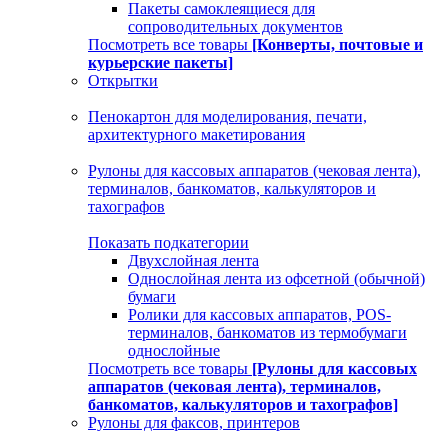
Пакеты самоклеящиеся для
сопроводительных документов
Посмотреть все товары
[Конверты, почтовые и
курьерские пакеты]
Открытки
Пенокартон для моделирования, печати,
архитектурного макетирования
Рулоны для кассовых аппаратов (чековая лента),
терминалов, банкоматов, калькуляторов и
тахографов
Показать подкатегории
Двухслойная лента
Однослойная лента из офсетной (обычной)
бумаги
Ролики для кассовых аппаратов, POS-
терминалов, банкоматов из термобумаги
однослойные
Посмотреть все товары
[Рулоны для кассовых
аппаратов (чековая лента), терминалов,
банкоматов, калькуляторов и тахографов]
Рулоны для факсов, принтеров