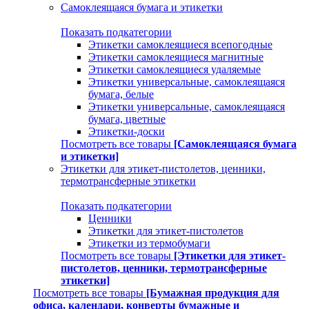
Самоклеящаяся бумага и этикетки
Показать подкатегории
Этикетки самоклеящиеся всепогодные
Этикетки самоклеящиеся магнитные
Этикетки самоклеящиеся удаляемые
Этикетки универсальные, самоклеящаяся
бумага, белые
Этикетки универсальные, самоклеящаяся
бумага, цветные
Этикетки-доски
Посмотреть все товары
[Самоклеящаяся бумага
и этикетки]
Этикетки для этикет-пистолетов, ценники,
термотрансферные этикетки
Показать подкатегории
Ценники
Этикетки для этикет-пистолетов
Этикетки из термобумаги
Посмотреть все товары
[Этикетки для этикет-
пистолетов, ценники, термотрансферные
этикетки]
Посмотреть все товары
[Бумажная продукция для
офиса, календари, конверты бумажные и