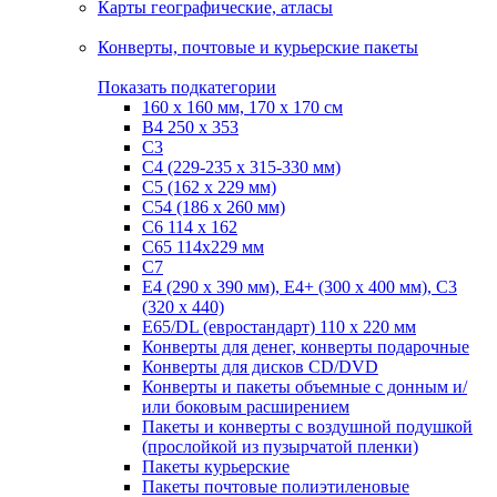
Карты географические, атласы
Конверты, почтовые и курьерские пакеты
Показать подкатегории
160 х 160 мм, 170 х 170 см
B4 250 х 353
C3
C4 (229-235 х 315-330 мм)
C5 (162 х 229 мм)
C54 (186 x 260 мм)
C6 114 х 162
C65 114х229 мм
C7
Е4 (290 х 390 мм), E4+ (300 х 400 мм), С3
(320 х 440)
Е65/DL (евростандарт) 110 х 220 мм
Конверты для денег, конверты подарочные
Конверты для дисков CD/DVD
Конверты и пакеты объемные с донным и/
или боковым расширением
Пакеты и конверты с воздушной подушкой
(прослойкой из пузырчатой пленки)
Пакеты курьерские
Пакеты почтовые полиэтиленовые