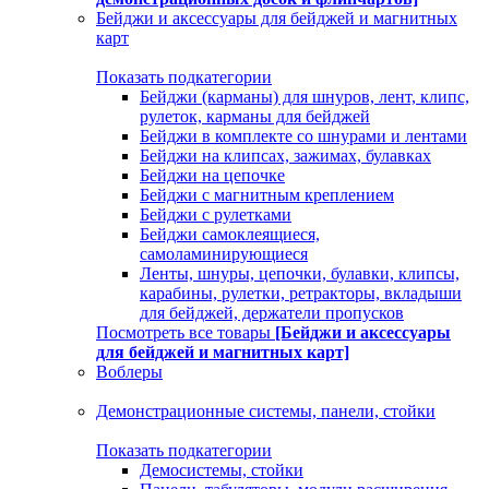
Бейджи и аксессуары для бейджей и магнитных
карт
Показать подкатегории
Бейджи (карманы) для шнуров, лент, клипс,
рулеток, карманы для бейджей
Бейджи в комплекте со шнурами и лентами
Бейджи на клипсах, зажимах, булавках
Бейджи на цепочке
Бейджи с магнитным креплением
Бейджи с рулетками
Бейджи самоклеящиеся,
самоламинирующиеся
Ленты, шнуры, цепочки, булавки, клипсы,
карабины, рулетки, ретракторы, вкладыши
для бейджей, держатели пропусков
Посмотреть все товары
[Бейджи и аксессуары
для бейджей и магнитных карт]
Воблеры
Демонстрационные системы, панели, стойки
Показать подкатегории
Демосистемы, стойки