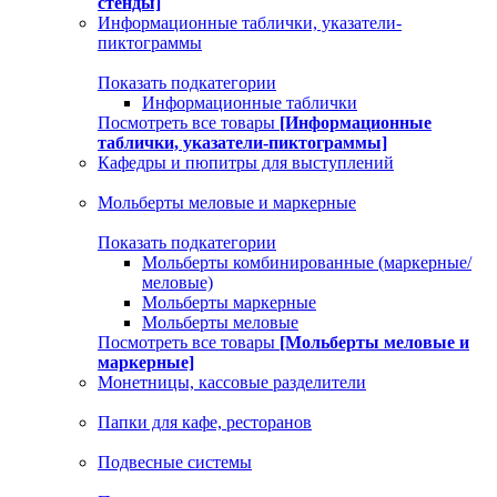
стенды]
Информационные таблички, указатели-
пиктограммы
Показать подкатегории
Информационные таблички
Посмотреть все товары
[Информационные
таблички, указатели-пиктограммы]
Кафедры и пюпитры для выступлений
Мольберты меловые и маркерные
Показать подкатегории
Мольберты комбинированные (маркерные/
меловые)
Мольберты маркерные
Мольберты меловые
Посмотреть все товары
[Мольберты меловые и
маркерные]
Монетницы, кассовые разделители
Папки для кафе, ресторанов
Подвесные системы