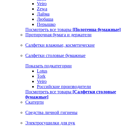
Veiro
Zewa
Лайма
Любаша
Перышко
Посмотреть все товары
[Полотенца бумажные]
Протирочная бумага и держатели
Салфетки влажные, косметические
Салфетки столовые бумажные
Показать подкатегории
Lotus
Tork
Veiro
Российские производители
Посмотреть все товары
[Салфетки столовые
бумажные]
Скатерти
Средства личной гигиены
Электросушилки для рук