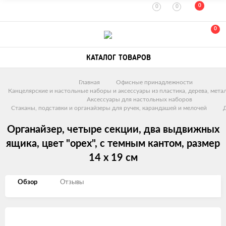
0
0
0
0
КАТАЛОГ ТОВАРОВ
Главная
Офисные принадлежности
Канцелярские и настольные наборы и аксессуары из пластика, дерева, метал
Аксессуары для настольных наборов
Стаканы, подставки и органайзеры для ручек, карандашей и мелочей
Д
Органайзер, четыре секции, два выдвижных
ящика, цвет "орех", с темным кантом, размер
14 х 19 см
Обзор
Отзывы
Изображения