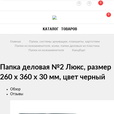
0
0
0
0
КАТАЛОГ ТОВАРОВ
Главная
Папки, системы архивации, планшеты, картотеки
Папки из кожзаменителя, кожи, папки деловые из пластика
Папки из кожзаменителя
Канцбург
Папка деловая №2 Люкс, размер
260 х 360 х 30 мм, цвет черный
Обзор
Отзывы
Изображения
товаров