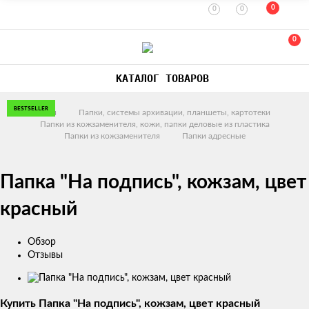
0
0
0
0
КАТАЛОГ ТОВАРОВ
BESTSELLER
Главная
Папки, системы архивации, планшеты, картотеки
Папки из кожзаменителя, кожи, папки деловые из пластика
Папки из кожзаменителя
Папки адресные
Папка "На подпись", кожзам, цвет
красный
Обзор
Отзывы
Изображения
товаров
Купить Папка "На подпись", кожзам, цвет красный