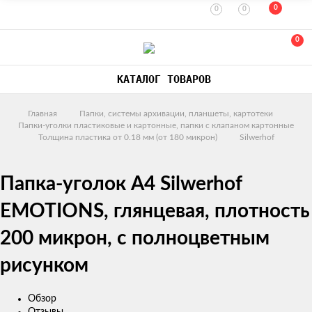
0
0
0
0
КАТАЛОГ ТОВАРОВ
Главная
Папки, системы архивации, планшеты, картотеки
Папки-уголки пластиковые и картонные, папки с клапаном картонные
Толщина пластика от 0.18 мм (от 180 микрон)
Silwerhof
Папка-уголок А4 Silwerhof
EMOTIONS, глянцевая, плотность
200 микрон, с полноцветным
рисунком
Обзор
Отзывы