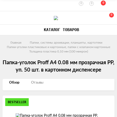
0
0
0
0
КАТАЛОГ ТОВАРОВ
Главная
Папки, системы архивации, планшеты, картотеки
Папки-уголки пластиковые и картонные, папки с клапаном картонные
Толщина пластика 0,10 мм (100 микрон)
Папка-уголок Proff A4 0.08 мм прозрачная PP,
уп. 50 шт. в картонном диспенсере
Обзор
Отзывы
Изображения
BESTSELLER
товаров