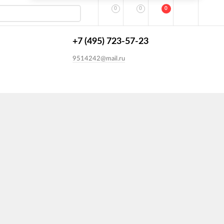
0
0
0
+7 (495) 723-57-23
9514242@mail.ru