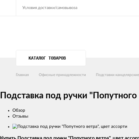
Условия доставки/самовывоза
КАТАЛОГ ТОВАРОВ
Главная
Офисные принадлежности
Подставки канцелярски
Подставка под ручки "Попутного в
Обзор
Отзывы
Изображения
товаров
Купить Подставка под ручки "Попутного ветра", цвет ассор