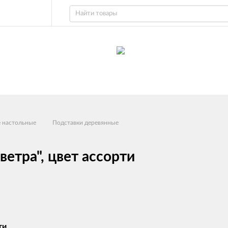
е настольные
Подставки деревянные
етра", цвет ассорти
ти