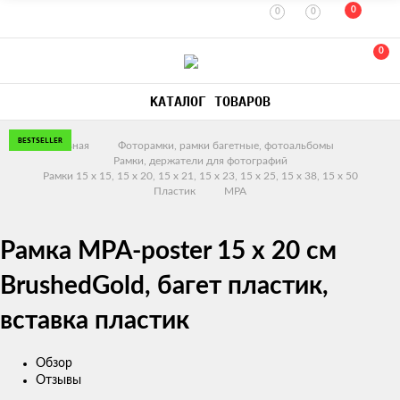
0
0
0
0
КАТАЛОГ ТОВАРОВ
BESTSELLER
Главная
Фоторамки, рамки багетные, фотоальбомы
Рамки, держатели для фотографий
Рамки 15 х 15, 15 x 20, 15 x 21, 15 х 23, 15 х 25, 15 х 38, 15 х 50
Пластик
MPA
Рамка MPA-poster 15 х 20 см
BrushedGold, багет пластик,
вставка пластик
Обзор
Отзывы