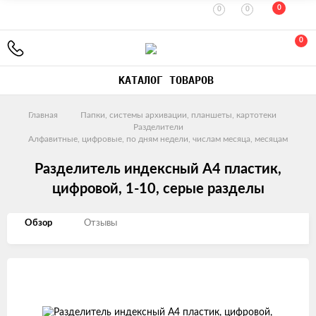
0
0
0
0
КАТАЛОГ ТОВАРОВ
Главная
Папки, системы архивации, планшеты, картотеки
Разделители
Алфавитные, цифровые, по дням недели, числам месяца, месяцам
Разделитель индексный A4 пластик,
цифровой, 1-10, серые разделы
Обзор
Отзывы
Изображения
товаров