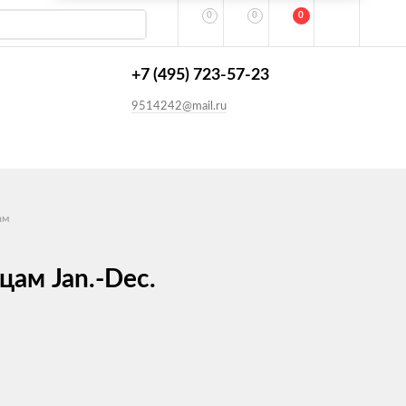
0
0
0
+7 (495) 723-57-23
9514242@mail.ru
ам
ам Jan.-Dec.