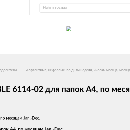
зделители
Алфавитные, цифровые, по дням недели, числам месяца, месяц
 6114-02 для папок А4, по месяц
ок А4, по месяцам Jan.-Dec.