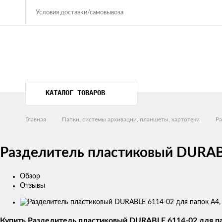
Условия доставки/самовывоза
КАТАЛОГ ТОВАРОВ
Главная
Папки, системы архивации, планшеты, картотеки
Ра
Разделитель пластиковый DURABLE
Обзор
Отзывы
Изображения
товаров
Купить Разделитель пластиковый DURABLE 6114-02 для пап