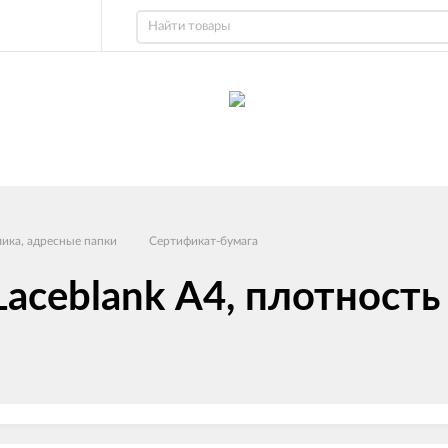
лика, адресные папки
Сертификат-бумага
aceblank А4, плотность 