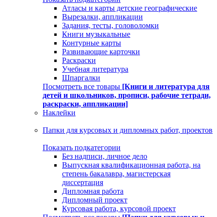
Атласы и карты детские географические
Вырезалки, аппликации
Задания, тесты, головоломки
Книги музыкальные
Контурные карты
Развивающие карточки
Раскраски
Учебная литература
Шпаргалки
Посмотреть все товары
[Книги и литература для
детей и школьников, прописи, рабочие тетради,
раскраски, аппликации]
Наклейки
Папки для курсовых и дипломных работ, проектов
Показать подкатегории
Без надписи, личное дело
Выпускная квалификационная работа, на
степень бакалавра, магистерская
диссертация
Дипломная работа
Дипломный проект
Курсовая работа, курсовой проект