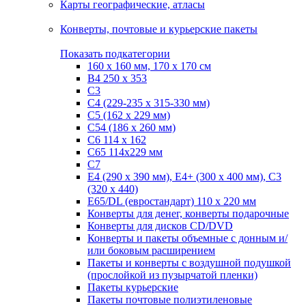
Карты географические, атласы
Конверты, почтовые и курьерские пакеты
Показать подкатегории
160 х 160 мм, 170 х 170 см
B4 250 х 353
C3
C4 (229-235 х 315-330 мм)
C5 (162 х 229 мм)
C54 (186 x 260 мм)
C6 114 х 162
C65 114х229 мм
C7
Е4 (290 х 390 мм), E4+ (300 х 400 мм), С3
(320 х 440)
Е65/DL (евростандарт) 110 х 220 мм
Конверты для денег, конверты подарочные
Конверты для дисков CD/DVD
Конверты и пакеты объемные с донным и/
или боковым расширением
Пакеты и конверты с воздушной подушкой
(прослойкой из пузырчатой пленки)
Пакеты курьерские
Пакеты почтовые полиэтиленовые