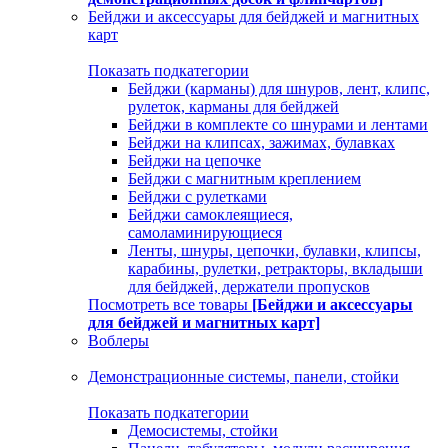
Бейджи и аксессуары для бейджей и магнитных
карт
Показать подкатегории
Бейджи (карманы) для шнуров, лент, клипс,
рулеток, карманы для бейджей
Бейджи в комплекте со шнурами и лентами
Бейджи на клипсах, зажимах, булавках
Бейджи на цепочке
Бейджи с магнитным креплением
Бейджи с рулетками
Бейджи самоклеящиеся,
самоламинирующиеся
Ленты, шнуры, цепочки, булавки, клипсы,
карабины, рулетки, ретракторы, вкладыши
для бейджей, держатели пропусков
Посмотреть все товары
[Бейджи и аксессуары
для бейджей и магнитных карт]
Воблеры
Демонстрационные системы, панели, стойки
Показать подкатегории
Демосистемы, стойки