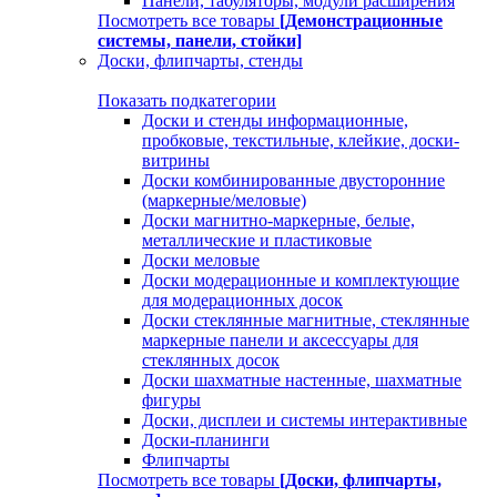
Панели, табуляторы, модули расширения
Посмотреть все товары
[Демонстрационные
системы, панели, стойки]
Доски, флипчарты, стенды
Показать подкатегории
Доски и стенды информационные,
пробковые, текстильные, клейкие, доски-
витрины
Доски комбинированные двусторонние
(маркерные/меловые)
Доски магнитно-маркерные, белые,
металлические и пластиковые
Доски меловые
Доски модерационные и комплектующие
для модерационных досок
Доски стеклянные магнитные, стеклянные
маркерные панели и аксессуары для
стеклянных досок
Доски шахматные настенные, шахматные
фигуры
Доски, дисплеи и системы интерактивные
Доски-планинги
Флипчарты
Посмотреть все товары
[Доски, флипчарты,