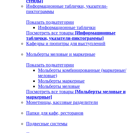
стенды]
Информационные таблички, указатели-
пиктограммы
Показать подкатегории
Информационные таблички
Посмотреть все товары
[Информационные
таблички, указатели-пиктограммы]
Кафедры и пюпитры для выступлений
Мольберты меловые и маркерные
Показать подкатегории
Мольберты комбинированные (маркерные/
меловые)
Мольберты маркерные
Мольберты меловые
Посмотреть все товары
[Мольберты меловые и
маркерные]
Монетницы, кассовые разделители
Папки для кафе, ресторанов
Подвесные системы