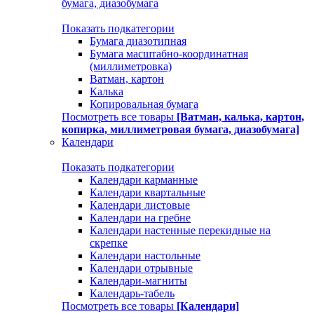
бумага, диазобумага
Показать подкатегории
Бумага диазотипная
Бумага масштабно-координатная
(миллиметровка)
Ватман, картон
Калька
Копировальная бумага
Посмотреть все товары
[Ватман, калька, картон,
копирка, миллиметровая бумага, диазобумага]
Календари
Показать подкатегории
Календари карманные
Календари квартальные
Календари листовые
Календари на гребне
Календари настенные перекидные на
скрепке
Календари настольные
Календари отрывные
Календари-магниты
Календарь-табель
Посмотреть все товары
[Календари]