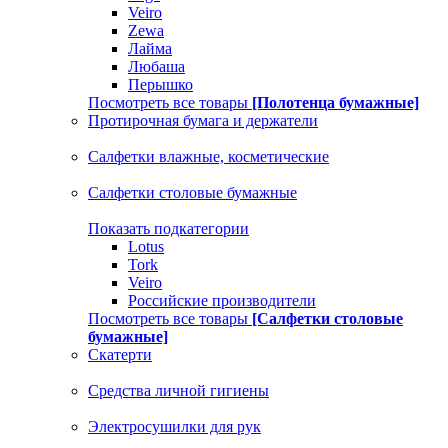
Veiro
Zewa
Лайма
Любаша
Перышко
Посмотреть все товары
[Полотенца бумажные]
Протирочная бумага и держатели
Салфетки влажные, косметические
Салфетки столовые бумажные
Показать подкатегории
Lotus
Tork
Veiro
Российские производители
Посмотреть все товары
[Салфетки столовые
бумажные]
Скатерти
Средства личной гигиены
Электросушилки для рук