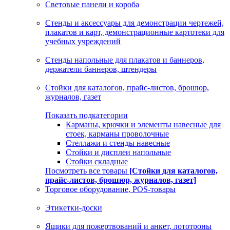
Световые панели и короба
Стенды и аксессуары для демонстрации чертежей,
плакатов и карт, демонстрационные картотеки для
учебных учреждений
Стенды напольные для плакатов и баннеров,
держатели баннеров, штендеры
Стойки для каталогов, прайс-листов, брошюр,
журналов, газет
Показать подкатегории
Карманы, крючки и элементы навесные для
стоек, карманы проволочные
Стеллажи и стенды навесные
Стойки и дисплеи напольные
Стойки складные
Посмотреть все товары
[Стойки для каталогов,
прайс-листов, брошюр, журналов, газет]
Торговое оборудование, POS-товары
Этикетки-доски
Ящики для пожертвований и анкет, лототроны