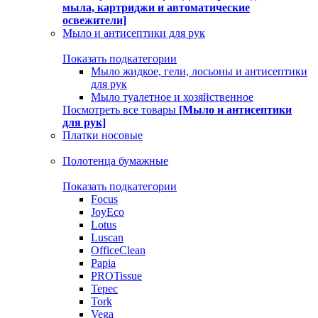
мыла, картриджи и автоматические
освежители]
Мыло и антисептики для рук
Показать подкатегории
Мыло жидкое, гели, лосьоны и антисептики
для рук
Мыло туалетное и хозяйственное
Посмотреть все товары
[Мыло и антисептики
для рук]
Платки носовые
Полотенца бумажные
Показать подкатегории
Focus
JoyEco
Lotus
Luscan
OfficeClean
Papia
PROTissue
Tepec
Tork
Vega