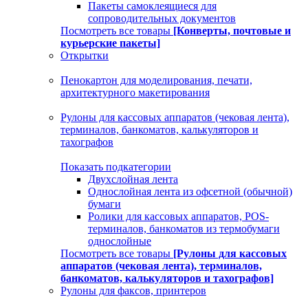
Пакеты самоклеящиеся для
сопроводительных документов
Посмотреть все товары
[Конверты, почтовые и
курьерские пакеты]
Открытки
Пенокартон для моделирования, печати,
архитектурного макетирования
Рулоны для кассовых аппаратов (чековая лента),
терминалов, банкоматов, калькуляторов и
тахографов
Показать подкатегории
Двухслойная лента
Однослойная лента из офсетной (обычной)
бумаги
Ролики для кассовых аппаратов, POS-
терминалов, банкоматов из термобумаги
однослойные
Посмотреть все товары
[Рулоны для кассовых
аппаратов (чековая лента), терминалов,
банкоматов, калькуляторов и тахографов]
Рулоны для факсов, принтеров