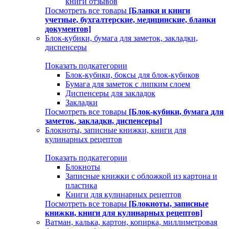
книги отзывов
Посмотреть все товары
[Бланки и книги
учетные, бухгалтерские, медицинские, бланки
документов]
Блок-кубики, бумага для заметок, закладки,
диспенсеры
Показать подкатегории
Блок-кубики, боксы для блок-кубиков
Бумага для заметок с липким слоем
Диспенсеры для закладок
Закладки
Посмотреть все товары
[Блок-кубики, бумага для
заметок, закладки, диспенсеры]
Блокноты, записные книжки, книги для
кулинарных рецептов
Показать подкатегории
Блокноты
Записные книжки с обложкой из картона и
пластика
Книги для кулинарных рецептов
Посмотреть все товары
[Блокноты, записные
книжки, книги для кулинарных рецептов]
Ватман, калька, картон, копирка, миллиметровая