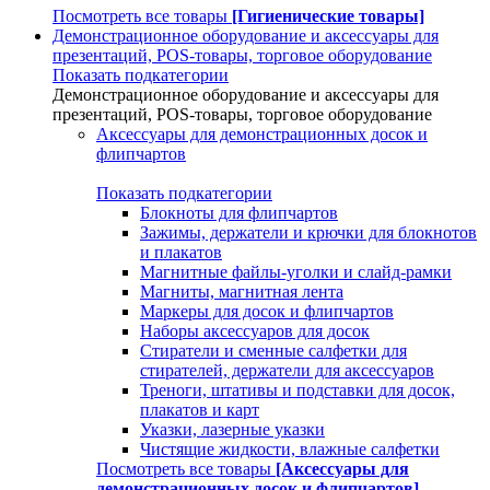
Посмотреть все товары
[Гигиенические товары]
Демонстрационное оборудование и аксессуары для
презентаций, POS-товары, торговое оборудование
Показать подкатегории
Демонстрационное оборудование и аксессуары для
презентаций, POS-товары, торговое оборудование
Аксессуары для демонстрационных досок и
флипчартов
Показать подкатегории
Блокноты для флипчартов
Зажимы, держатели и крючки для блокнотов
и плакатов
Магнитные файлы-уголки и слайд-рамки
Магниты, магнитная лента
Маркеры для досок и флипчартов
Наборы аксессуаров для досок
Стиратели и сменные салфетки для
стирателей, держатели для аксессуаров
Треноги, штативы и подставки для досок,
плакатов и карт
Указки, лазерные указки
Чистящие жидкости, влажные салфетки
Посмотреть все товары
[Аксессуары для
демонстрационных досок и флипчартов]