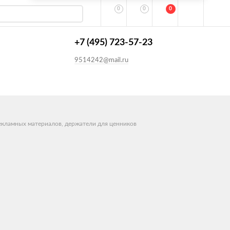
0
0
0
+7 (495) 723-57-23
9514242@mail.ru
екламных материалов, держатели для ценников