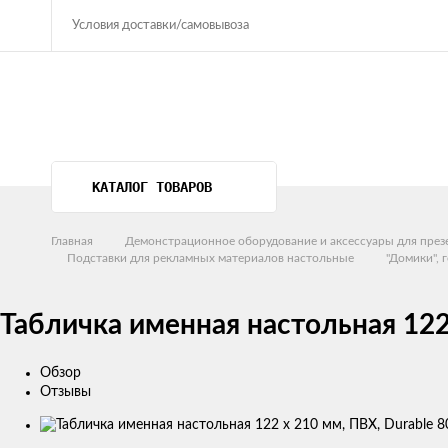
Условия доставки/самовывоза
КАТАЛОГ ТОВАРОВ
Главная
Демонстрационное оборудование и аксессуары для през
Подставки для рекламных материалов настольные
"Домики",
Табличка именная настольная 122
Обзор
Отзывы
Изображения