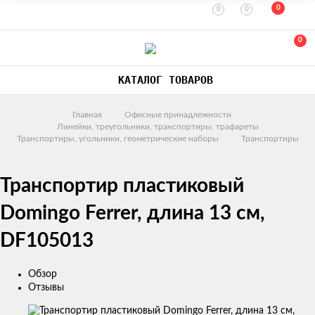
0
0
0
0
КАТАЛОГ ТОВАРОВ
Главная
Офисные принадлежности
Линейки, треугольники, транспортиры, трафареты
Транспортиры, угольники, геометрические наборы
Транспортиры
Транспортир пластиковый
Domingo Ferrer, длина 13 см,
DF105013
Обзор
Отзывы
Изображения