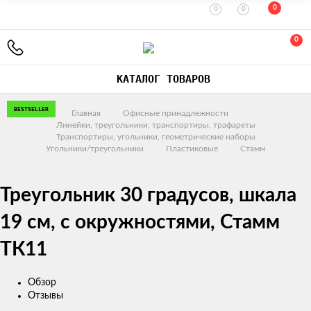
0
0
0
0
КАТАЛОГ ТОВАРОВ
BESTSELLER
Главная
Офисные принадлежности
Линейки, треугольники, транспортиры, трафареты
Транспортиры, угольники, геометрические наборы
Угольники/треугольники
Пластиковые
Стамм
Треугольник 30 градусов, шкала
19 см, с окружностями, Стамм
ТК11
Обзор
Отзывы