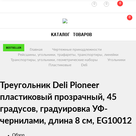
0
0
0
0
КАТАЛОГ ТОВАРОВ
BESTSELLER
Главная
Чертежные принадлежности
Рейсшины, угольники, трафареты, транспортиры, линейки
Транспортиры, угольники, геометрические наборы
Угольники
Пластиковые
Deli
Треугольник Deli Pioneer
пластиковый прозрачный, 45
градусов, градуировка УФ-
чернилами, длина 8 см, EG10012
Обзор