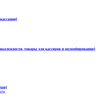
нкассации]
инадлежности, товары для кассиров и опломбирования]
лая]
ати