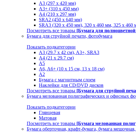
A3 (297 x 420 мм)
A3+ (310 х 450 мм)
A4 (210 х 297 мм)
SRA2 (450 x 640 мм)
SRA3 (320 х 450 мм), 320 x 460 мм, 325 х 460 
Посмотреть все товары
[Бумага для полноцветной
Бумага для струйной печати, фотобумага
Показать подкатегории
A3 (29.7 х 42 см), A3+, SRA3
A4 (21 х 29.7 см)
A5
A6, A6+ (10 x 15 см, 13 x 18 см)
А2
Бумага с магнитным слоем
Наклейки для CD/DVD дисков
Посмотреть все товары
[Бумага для струйной печа
Бумага мелованная полиграфических и офисных ф
Показать подкатегории
Глянцевая
Матовая
Посмотреть все товары
[Бумага мелованная поли
Бумага оберточная, крафт-бумага, бумага мешочная