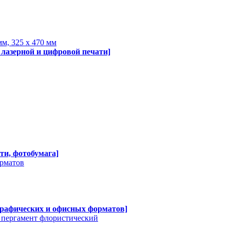
мм, 325 х 470 мм
 лазерной и цифровой печати]
ти, фотобумага]
орматов
графических и офисных форматов]
, пергамент флористический