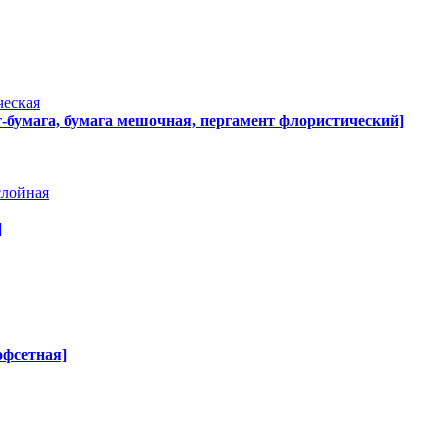
ческая
т-бумага, бумага мешочная, пергамент флористический]
слойная
]
офсетная]