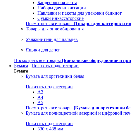
Бандерольная лента
Наборы для инкассации
Накладки и пакеты для упаковки банкнот
Сумки инкассаторские
Посмотреть все товары
[Товары для кассиров и и
Товары для опломбирования
Увлажнители для пальцев
Ящики для денег
Посмотреть все товары
[Банковское оборудование и пр
Бумага
Показать подкатегории
Бумага
Бумага для оргтехники белая
Показать подкатегории
A3
A4
A5
Посмотреть все товары
[Бумага для оргтехники бе
Бумага для полноцветной лазерной и цифровой печ
Показать подкатегории
330 х 488 мм