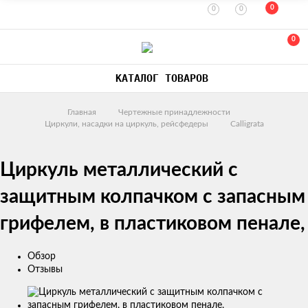
0
0
0
0
КАТАЛОГ ТОВАРОВ
Главная
Чертежные принадлежности
Циркули, насадки на циркуль, рейсфедеры
Calligrata
Циркуль металлический с
защитным колпачком с запасным
грифелем, в пластиковом пенале,
Обзор
Отзывы
Изображения