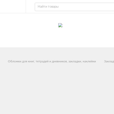
Обложки для книг, тетрадей и дневников, закладки, наклейки
Заклад