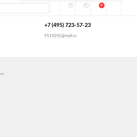
0
0
0
+7 (495) 723-57-23
9514242@mail.ru
ки