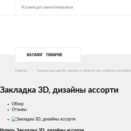
Условия доставки/самовывоза
КАТАЛОГ ТОВАРОВ
Главная
Товары для детей, школы и творчества, учебные пособия
Закладка 3D, дизайны ассорти
Обзор
Отзывы
Изображения
товаров
Купить Закладка 3D, дизайны ассорти