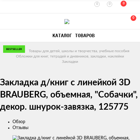
0
0
0
0
КАТАЛОГ ТОВАРОВ
BESTSELLER
Главная
Товары для детей, школы и творчества, учебные пособия
Обложки для книг, тетрадей и дневников, закладки, наклейки
Закладки
Закладка д/книг с линейкой 3D
BRAUBERG, объемная, "Собачки",
декор. шнурок-завязка, 125775
Обзор
Отзывы
Изображения