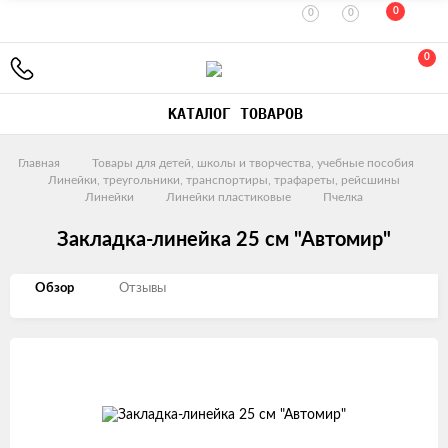
0
0
0
0
КАТАЛОГ ТОВАРОВ
Главная
Товары для детей, школы и творчества, учебные пособия
Линейки, треугольники, транспортиры, трафареты, рейсшины
Линейки
Линейки пластиковые
Пчелка
Закладка-линейка 25 см "Автомир"
Обзор
Отзывы
Изображения
товаров