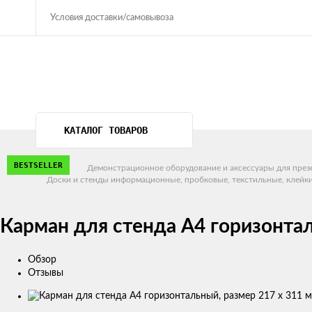
Условия доставки/самовывоза
КАТАЛОГ ТОВАРОВ
BESTSELLER
Главная
Демонстрационное оборудование и аксессуары для през
Доски и стенды информационные, пробковые, текстильные, клейк
Карман для стенда А4 горизонтал
Обзор
Отзывы
Изображения