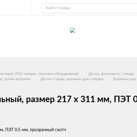
ентаций, POS-товары, торговое оборудование
Доски, флипчарты, стенды
ие, доски-витрины
Доски-стенды, карманы для стендов
Карманы для 
ьный, размер 217 х 311 мм, ПЭТ 0