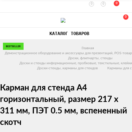
0
0
0
0
КАТАЛОГ ТОВАРОВ
BESTSELLER
Главная
Демонстрационное оборудование и аксессуары для презентаций, POS-товар
Доски, флипчарты, стенды
Доски и стенды информационные, пробковые, текстильные, клейки
Доски-стенды, карманы для стендов
Карманы для с
Карман для стенда А4
горизонтальный, размер 217 х
311 мм, ПЭТ 0.5 мм, вспененный
скотч