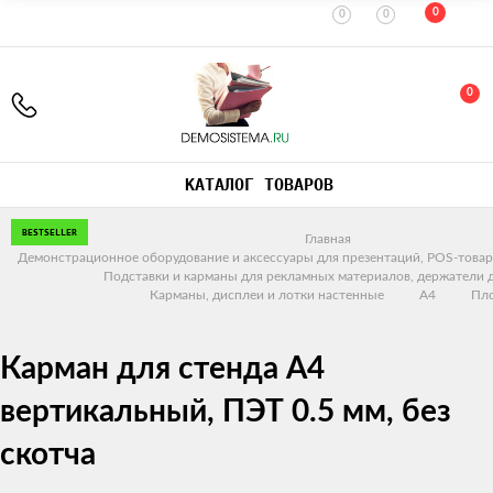
0
0
0
0
КАТАЛОГ ТОВАРОВ
BESTSELLER
Главная
Демонстрационное оборудование и аксессуары для презентаций, POS-товар
Подставки и карманы для рекламных материалов, держатели 
Карманы, дисплеи и лотки настенные
A4
Пл
Карман для стенда А4
вертикальный, ПЭТ 0.5 мм, без
скотча